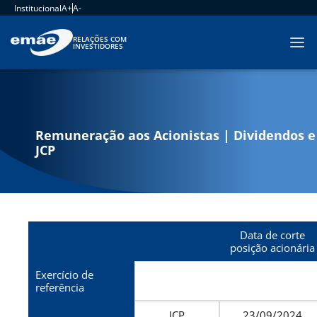
Institucional
A+
A-
RELAÇÕES COM
INVESTIDORES
Remuneração aos Acionistas | Dividendos e
JCP
Data de corte
posição acionária
Exercício de
referência
JCP
23/09/2024