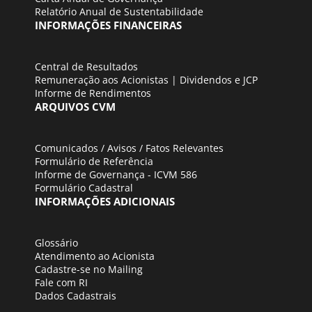
07/05/2026
Relatório Anual de Sustentabilidade
INFORMAÇÕES FINANCEIRAS
Comunicado ao
Mercado - Aquisição
Fato Relevante -
de Participação
Central de Resultados
Incorporação de Ações
Acionária Relevante
Remuneração aos Acionistas | Dividendos e JCP
25/04/2026
Informe de Rendimentos
29/01/2026
ARQUIVOS CVM
Fato Relevante - OPA
Comunicado ao
Unificada por
Comunicados / Avisos / Fatos Relevantes
Mercado - Aquisição
Alienação de Controle
Formulário de Referência
de Controle Acionária
e por Aumento de
Informe de Governança - ICVM 586
da EMAE
Formulário Cadastral
Participação
INFORMAÇÕES ADICIONAIS
24/01/2026
25/04/2026
Glossário
Comunicado ao
Fato Relevante -
Atendimento ao Acionista
Mercado - ANEEL e
Acionista Controlador
Cadastre-se no Mailing
CADE aprovam
adquire Fundo de
Fale com RI
transferência de
Investimento
Dados Cadastrais
controle da EMAE
12/03/2026